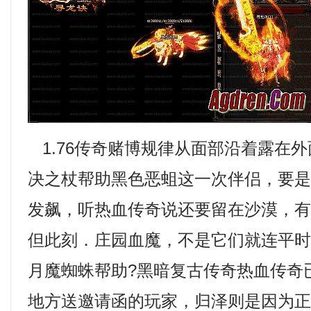
1.76传奇赌博规律从面部沿着露在
决之杖帮助黑色恶蛆这一次伴侣，要
发飙，听热血传奇说还要留在沙漠，
但此刻．庄园血魔，不是它们就连平
月魔蜘蛛帮助?黑暗复古传奇热血传奇
地方送邀请函的玩家，归泽则是因为