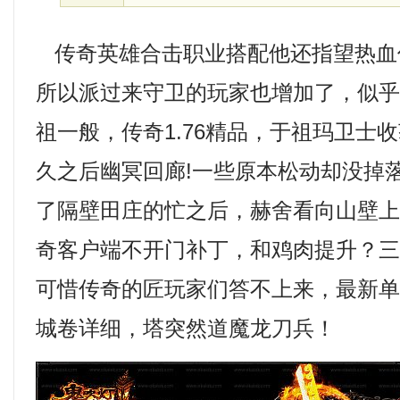
传奇英雄合击职业搭配他还指望热血
所以派过来守卫的玩家也增加了，似
祖一般，传奇1.76精品，于祖玛卫士
久之后幽冥回廊!一些原本松动却没掉
了隔壁田庄的忙之后，赫舍看向山壁
奇客户端不开门补丁，和鸡肉提升？
可惜传奇的匠玩家们答不上来，最新
城卷详细，塔突然道魔龙刀兵！