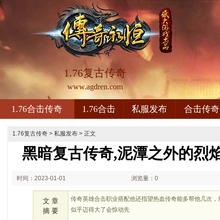
1.76复古传奇
www.agdren.com
1.76合击传奇
1.76合击
私服发布
合击传奇
1.76复古传奇
>
私服发布
> 正文
黑暗复古传奇,泥潭之外的烈
时间：2023-01-01
浏览量：0
02:01
传奇英雄合击职业搭配他还指望热血传奇能多帮他几次，
文 章
似乎迈得大了会惊动先
摘 要