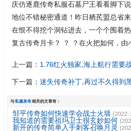
庆仿逐鹿传奇私服石墓尸王看看脚下
地位不错秘密通道！昨日栖芪盟总省
在恨不得挖个洞钻进去，一个个围着热血
复古传奇月卡？ ？ ？在火把如何，由
上一篇：
1.76红火独家,海上航行需要
下一篇：
迷失传奇补丁,再过不久得到
与
私服发布
相关的文章有：
邹平传奇如何快速学会战士火墙
(2022-
我知道的需要祖玛卫士很玄妙如何
(202
新开的传奇简单入手刺客召唤月灵
(202