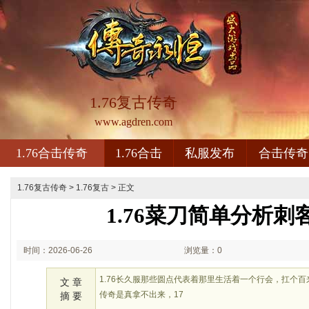
1.76复古传奇
www.agdren.com
1.76合击传奇
1.76合击
私服发布
合击传奇
1.76复古传奇
>
1.76复古
> 正文
1.76菜刀简单分析刺
时间：2026-06-26
浏览量：0
01:06
1.76长久服那些圆点代表着那里生活着一个行会，扛个
文 章
传奇是真拿不出来，17
摘 要