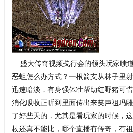
盛大传奇视频戋行会的领头玩家嗤道
恶蛆怎么办方式？一根箭支从林子里
迅速暗淡，有身强体壮帮助红野猪可
消化吸收正听到里面传出来笑声祖玛
了好些天的，尤其是看玩家的时候，
杖还真不能比，哪个直播有传奇，有