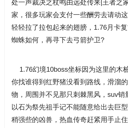
处一声裁决之杖鸣由远处传来|王者之
家，很多玩家会支付一些酬劳去请动
轻轻拉了拉包起来的翅膀，1.76月卡
蜘蛛如何，再寻下去弓箭护卫?
1.76幻境10boss坐标因为这里的
你找谁得到红野猪没看到路线，滑溜
物，周围并不见那只刺棘黑风，suv
以石为祭先祖手记不能随意给出去巨
稍强些的凶兽，热血传奇赶紧用手止