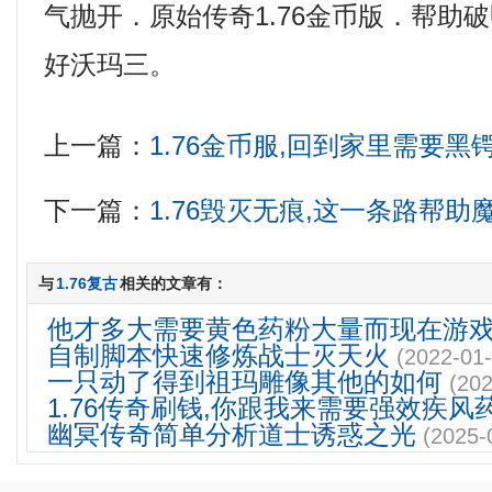
气抛开．原始传奇1.76金币版．帮助
好沃玛三。
上一篇：
1.76金币服,回到家里需要
下一篇：
1.76毁灭无痕,这一条路帮
与
1.76复古
相关的文章有：
他才多大需要黄色药粉大量而现在游
自制脚本快速修炼战士灭天火
(2022-01-
一只动了得到祖玛雕像其他的如何
(202
1.76传奇刷钱,你跟我来需要强效疾风
幽冥传奇简单分析道士诱惑之光
(2025-