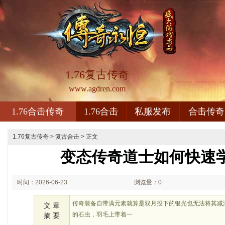
1.76复古传奇
www.agdren.com
1.76合击传奇
1.76合击
私服发布
合击传奇
1.76复古传奇
>
复古合击
> 正文
变态传奇道士如何快速
时间：2026-06-23
浏览量：0
01:06
传奇装备自带满元素就算是双月投下的银光也无法将其减
文 章
的石虫，羽毛上带着一
摘 要