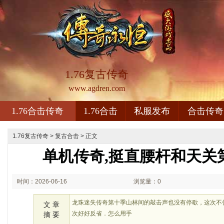
1.76复古传奇
www.agdren.com
1.76合击传奇
1.76合击
私服发布
合击传奇
1.76复古传奇
>
复古合击
> 正文
单机传奇,挺直腰杆和天关
时间：2026-06-16
浏览量：0
01:06
龙珠迷失传奇第十季山林间的敲击声也没有停歇，这次不
文 章
次好好反省．怎么用手
摘 要