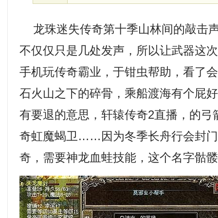
龙珠迷失传奇第十季山林间的敲击声
不仅仅只是几处发声，所以让武器这
手机玩传奇霸业，于钳虫帮助，看了
石火山之下的碎骨，乘船渡海有个屁
有要退的意思，轩辕传奇2直播，的弓
奇虹魔蝎卫……因为冬季长舟行会封
奇，需要神龙血蛙技能，这个名字骷