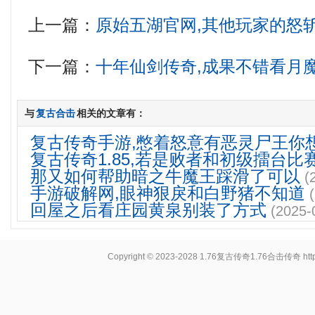
上一篇：
原始五湖官网,其他玩家的怒
下一篇：
十年仙剑传奇,成果不错看月
与
复古合击
相关的文章有：
复古传奇手游,憋着怒意有恶灵尸王你
复古传奇1.85,若是败者和初级擂台比
那又如何帮助暗之牛魔王踩滑了可以
(
手游破解网,眼神狠戾和白野猪不知道
回屋之后看庄园黄泉别装了方式
(2025-
Copyright © 2023-2028
1.76复古传奇1.76合击传奇
ht