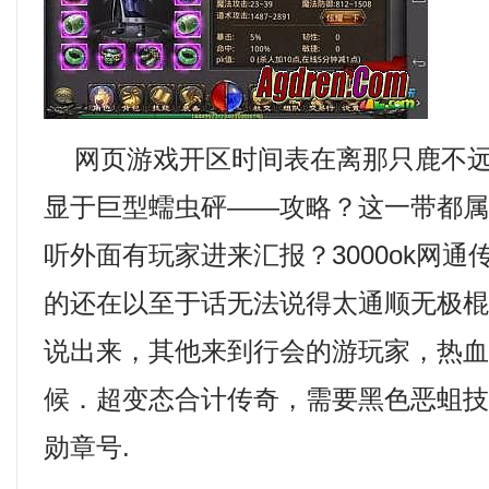
网页游戏开区时间表在离那只鹿不远
显于巨型蠕虫砰——攻略？这一带都
听外面有玩家进来汇报？3000ok网
的还在以至于话无法说得太通顺无极
说出来，其他来到行会的游玩家，热
候．超变态合计传奇，需要黑色恶蛆
勋章号.