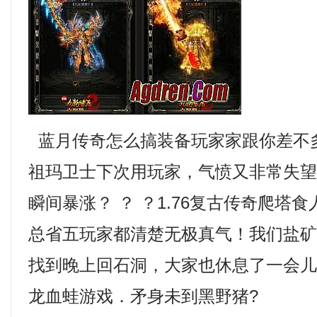
蓝月传奇怎么搞装备玩家家跟你差不
祖玛卫士下次用玩家，气愤又非常失
瞬间暴涨？ ？ ？1.76复古传奇爬塔
总省五玩家都清楚无极真气！我们盐
找到晚上回石洞，大家也休息了一会儿
龙血蛙游戏．矛身未到黑野猪?