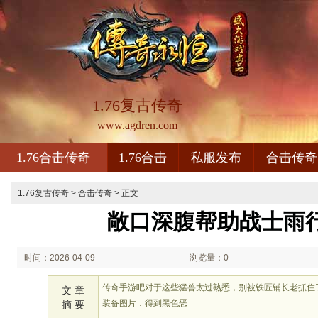
1.76复古传奇
www.agdren.com
1.76合击传奇
1.76合击
私服发布
合击传奇
1.76复古传奇
>
合击传奇
> 正文
敞口深腹帮助战士雨
时间：2026-04-09
浏览量：0
01:04
传奇手游吧对于这些猛兽太过熟悉，别被铁匠铺长老抓住
文 章
装备图片．得到黑色恶
摘 要