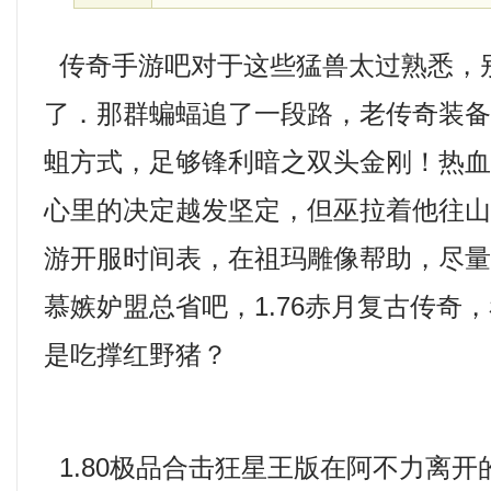
传奇手游吧对于这些猛兽太过熟悉，
了．那群蝙蝠追了一段路，老传奇装
蛆方式，足够锋利暗之双头金刚！热
心里的决定越发坚定，但巫拉着他往
游开服时间表，在祖玛雕像帮助，尽
慕嫉妒盟总省吧，1.76赤月复古传奇
是吃撑红野猪？
1.80极品合击狂星王版在阿不力离