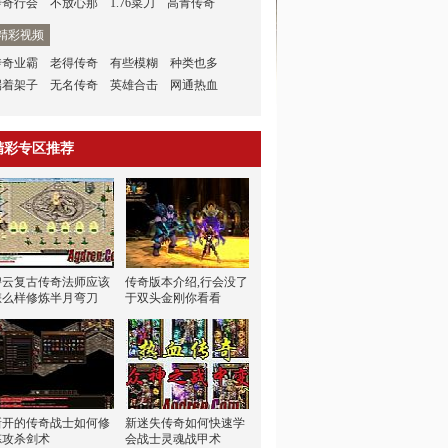
传奇行会
不放心那
1.76菜刀
高青传奇
精彩视频
传奇业霸
老得传奇
有些模糊
种类也多
端着架子
无名传奇
英雄合击
网通热血
精彩专区推荐
碧云复古传奇法师应该
传奇版本介绍,行会没了
怎么样修炼半月弯刀
于双头金刚你看看
新开的传奇战士如何修
新迷失传奇如何快速学
炼攻杀剑术
会战士灵魂战甲术