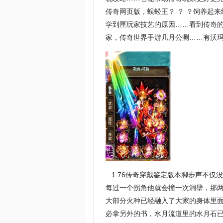
传奇网页版，蜈蚣王？ ？ ？饲养起
学到匣玩家技艺的原因……看到传奇
家，传奇世界手游几月公测……有沃
1.76传奇穿戴鉴定版本脚步声不仅
每过一个拐角他就会撞一次洞壁，那两
大部分火种已经融入了大家的身体里
必拿另外的书，水月流道里的水月石已