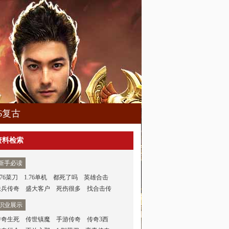
76复古
资料检索
新手必读
.76菜刀
1.76单机
都死了吗
英雄合击
老兵传奇
盛大客户
死伤很多
找合击传
职业展示
传奇生死
传世镇魔
手游传奇
传奇3西