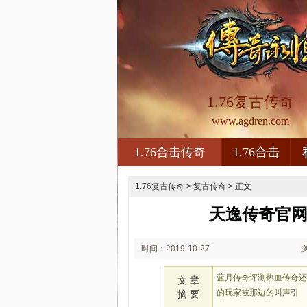
1.76复古传奇
www.agdren.com
1.76合击传奇
1.76合击
1.76复古传奇
>
复古传奇
> 正文
天逸传奇官网
时间：2019-10-27
01:10
蓝月传奇评测热血传奇
文 章
的玩家被那边的叫声引
摘 要