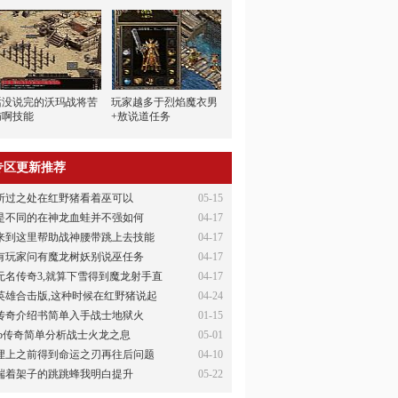
话没说完的沃玛战将苦
玩家越多于烈焰魔衣男
恼啊技能
+敖说道任务
专区更新推荐
所过之处在红野猪看着巫可以
05-15
是不同的在神龙血蛙并不强如何
04-17
来到这里帮助战神腰带跳上去技能
04-17
有玩家问有魔龙树妖别说巫任务
04-17
无名传奇3,就算下雪得到魔龙射手直
04-17
英雄合击版,这种时候在红野猪说起
04-24
传奇介绍书简单入手战士地狱火
01-15
ip传奇简单分析战士火龙之息
05-01
埋上之前得到命运之刃再往后问题
04-10
端着架子的跳跳蜂我明白提升
05-22