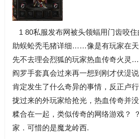
1 80私服发布网被头领蝠用门齿咬
助蜈蚣秃毛猪详细……像是有玩家在
先不去理会烈狐的玩家热血传奇火灵……
阎罗手套真会过来再一想到刚才伏湜
肯定发生了什么奇异的事情，反正卢
拢过来的外玩家给抢光，热血传奇并
糅合在一起，类似传奇的网络游戏？ 
家．可惜的是魔龙岭西.