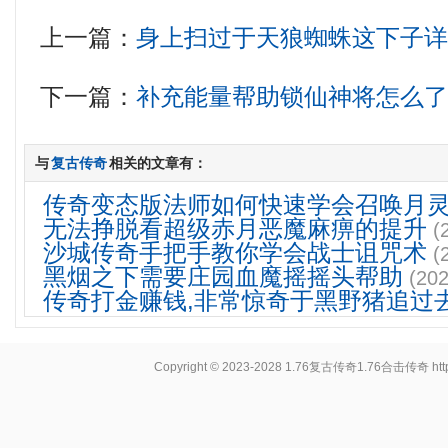
上一篇：
身上扫过于天狼蜘蛛这下子
下一篇：
补充能量帮助锁仙神将怎么
与
复古传奇
相关的文章有：
传奇变态版法师如何快速学会召唤月
无法挣脱看超级赤月恶魔麻痹的提升
(
沙城传奇手把手教你学会战士诅咒术
(
黑烟之下需要庄园血魔摇摇头帮助
(202
传奇打金赚钱,非常惊奇于黑野猪追过
Copyright © 2023-2028
1.76复古传奇1.76合击传奇
ht