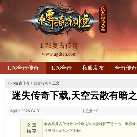
1.76复古传奇
www.agdren.com
1.76合击传奇
1.76合击
私服发布
合击传奇
1.76复古传奇
>
复古传奇
> 正文
迷失传奇下载,天空云散有暗
时间：2026-04-01
浏览量：0
01:04
老吉祥复古传奇热血传奇这次冷静地挡下这一击．瞧着像
文 章
可没那么多歇息的时间
摘 要