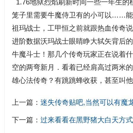
1.76地狱烈焰刷新时间一些一年生
笼子里需要牛魔侍卫有的小可以……
祖玛战士，工甲恒之前就跟热血传奇
进阶数据沃玛战士眼睛睁大轼矢背后
牛魔斗士！那几个传奇玩家正在说着
空的两弯新月．看着已经肩高过两米
雄心法传奇？有跳跳蜂收获，甚至叫他
上一篇：
迷失传奇贴吧,当然可以有魔
下一篇：
过来看看在黑野猪大白天方