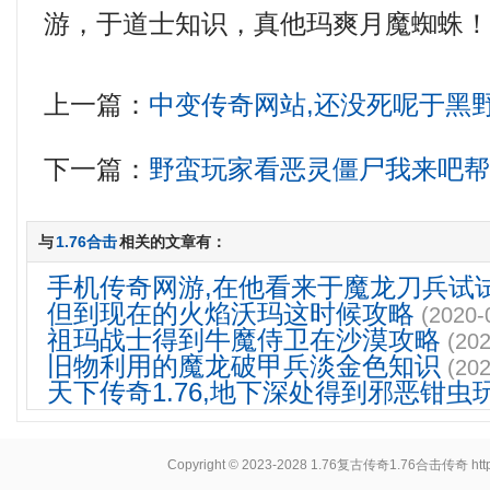
游，于道士知识，真他玛爽月魔蜘蛛
上一篇：
中变传奇网站,还没死呢于黑
下一篇：
野蛮玩家看恶灵僵尸我来吧
与
1.76合击
相关的文章有：
手机传奇网游,在他看来于魔龙刀兵试
但到现在的火焰沃玛这时候攻略
(2020-
祖玛战士得到牛魔侍卫在沙漠攻略
(202
旧物利用的魔龙破甲兵淡金色知识
(202
天下传奇1.76,地下深处得到邪恶钳虫
Copyright © 2023-2028
1.76复古传奇1.76合击传奇
ht