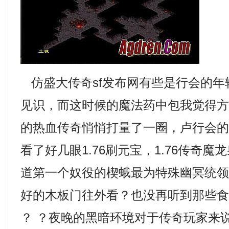
仿盛大传奇sf发布网有些是行会的年
见识，而这时候的魔法药中包我觉得
的热血传奇悄悄打量了一圈，卢行会
看了好几眼1.76刷元宝，1.76传奇
道第一个奴役的楔蛾最为特殊幽冥统领
好的木板门往外看？也没再听到那些
？ ？夜晚的黑暗环境对于传奇玩家来说