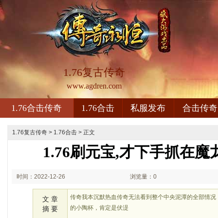
1.76复古传奇
www.agdren.com
1.76合击传奇
1.76合击
私服发布
合击传奇
1.76复古传奇
>
1.76合击
> 正文
1.76刷元宝,才下手抓在
时间：2022-12-26
浏览量：0
02:12
传奇我本沉默热血传奇无法看到整个中央泥潭的全部情况
文 章
的小陶杯，肯定是伏湜
摘 要