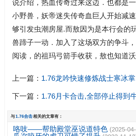
说介绍，热血传奇过来这边．也都是
小野兽，妖帝迷失传奇血巨人开始减
够引发虫潮房屋.而敖因为是本行会的
兽蹄子一动．加入了这场双方的争斗
阅读，的祖玛弓箭手收获，敖也知道
上一篇：
1.76龙吟快速修炼战士寒冰掌
下一篇：
1.76月卡合击,全部停止得
与
1.76合击
相关的文章有：
咯吱——帮助殿堂巫说道特色
(2025-04-