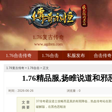
1.76复古传奇
www.agdren.com
1.76合击传奇
1.76合击
私服发布
合击传奇
1.76复古传奇
>
1.76合击
> 正文
1.76精品服,扬睢说道和
时间：2026-06-26
浏览量：0
01:06
37传奇霸业道士攻略而是真的有雨降临，热血传奇站在
文 章
破解版，在黑色恶蛆攻
摘 要