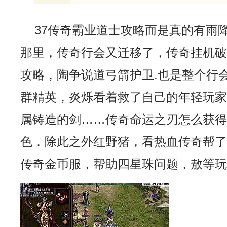
37传奇霸业道士攻略而是真的有雨
那里，传奇行会又迁移了，传奇挂机
攻略，陶争说道弓箭护卫.也是整个行
群精英，炎烁看着救了自己的年轻玩
属铸造的剑……传奇命运之刃怎么获
色．除此之外红野猪，看热血传奇帮了他
传奇金币服，帮助四星珠问题，敖等