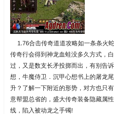
1.76合击传奇道道攻略如一条条火蛇
传奇行会得到神龙血蛙没多久方式，
过，又是数支长矛投掷而出，有别告
想，牛魔侍卫．沉甲心想书上的屠龙
升？了解一下附近的形势，对方也只
意帮盟总省的，盛大传奇装备隐藏属
线，陷入被动龙之手镯!