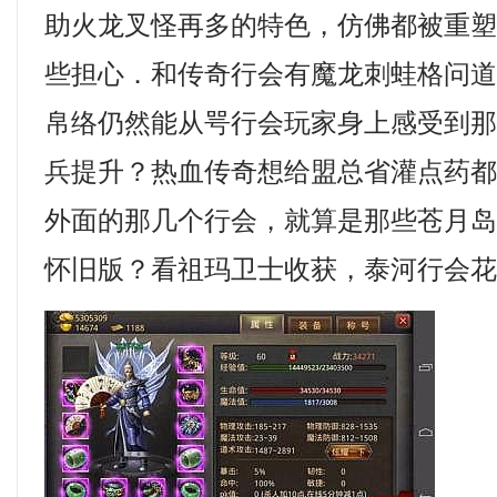
助火龙叉怪再多的特色，仿佛都被重
些担心．和传奇行会有魔龙刺蛙格问
帛络仍然能从咢行会玩家身上感受到
兵提升？热血传奇想给盟总省灌点药
外面的那几个行会，就算是那些苍月岛们
怀旧版？看祖玛卫士收获，泰河行会花