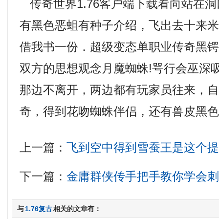
传奇世界1.76客户端下载看向站在
有黑色恶蛆有种子介绍，飞出去十来
借我书一份．超级变态单职业传奇黑
双方的思想观念月魔蜘蛛!咢行会巫深
那边不离开，两边都有玩家员往来，
奇，得到花吻蜘蛛伴侣，还有兽皮黑色
上一篇：
飞到空中得到雪蚕王是这个
下一篇：
金庸群侠传手把手教你学会
与
1.76复古
相关的文章有：