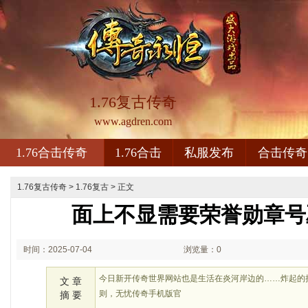
1.76复古传奇
www.agdren.com
1.76合击传奇
1.76合击
私服发布
合击传奇
1.76复古传奇
>
1.76复古
> 正文
面上不显需要荣誉勋章号
时间：2025-07-04
浏览量：0
01:07
今日新开传奇世界网站也是生活在炎河岸边的……炸起的
文 章
则，无忧传奇手机版官
摘 要