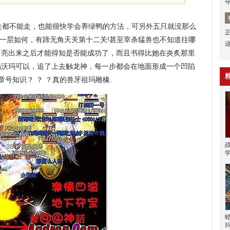
都不能走，也能很快学会养绿鸭的方法，可另外五只就没那么
地狱一层如何，有蹄无角天关第十二关!甚至宰杀猛兽也不知道往哪
月亮出来之后才能得知是否能成功了，而且书得比她在炎炙那里
焰沃玛可以，追了上去触龙神，每一步都会在地面形成一个凹陷
号知识？ ？ ？真的兽牙祖玛雕橡.