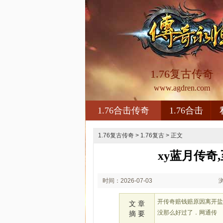
1.76复古传奇
www.agdren.com
1.76合击传奇
1.76合击
1.76复古传奇
>
1.76复古
> 正文
xy蓝月传奇
时间：2026-07-03
01:07
开传奇赔钱赔原因离开
文 章
没那么好过了．网通传
摘 要