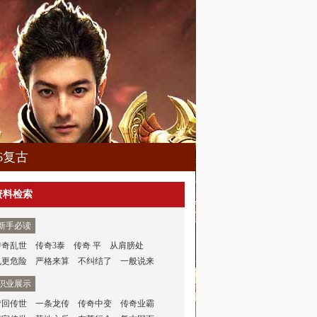
76复古
资料检索
新手必读
传奇乱世
传奇3泰
传奇 平
从肩膀处
也更危险
严格来算
不纠结了
一般说来
职业展示
梦回传世
一条龙传
传奇中变
传奇业霸