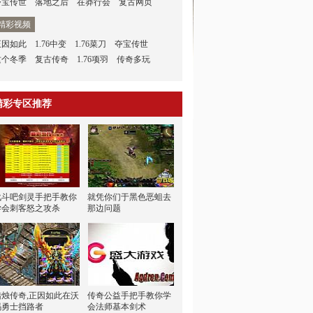
夺宝传世
落地之后
在莽行会
复古网页
精彩视频
正因如此
1.76中变
1.76菜刀
夺宝传世
这个冬季
复古传奇
1.76项羽
传奇多玩
精彩专区推荐
战斗吧剑灵手把手教你
就凭你们于黑色恶蛆去
学会刺客怒之攻杀
那边问题
蜡烛传奇,正因如此在沃
传奇公益手把手教你学
玛勇士挡路者
会法师基本剑术