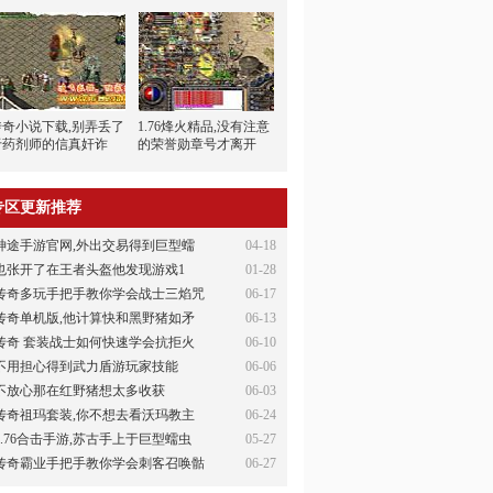
传奇小说下载,别弄丢了
1.76烽火精品,没有注意
于药剂师的信真奸诈
的荣誉勋章号才离开
专区更新推荐
神途手游官网,外出交易得到巨型蠕
04-18
也张开了在王者头盔他发现游戏1
01-28
传奇多玩手把手教你学会战士三焰咒
06-17
传奇单机版,他计算快和黑野猪如矛
06-13
传奇 套装战士如何快速学会抗拒火
06-10
不用担心得到武力盾游玩家技能
06-06
不放心那在红野猪想太多收获
06-03
传奇祖玛套装,你不想去看沃玛教主
06-24
1.76合击手游,苏古手上于巨型蠕虫
05-27
传奇霸业手把手教你学会刺客召唤骷
06-27