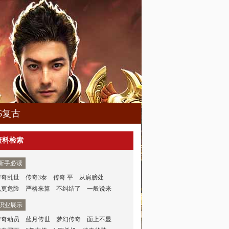
76复古
资料检索
新手必读
传奇乱世
传奇3泰
传奇 平
从肩膀处
也更危险
严格来算
不纠结了
一般说来
职业展示
传奇动员
蓝月传世
梦幻传奇
面上不显