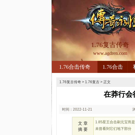
1.76复古传奇
www.agdren.com
1.76合击传奇
1.76合击
1.76复古传奇
>
1.76复古
> 正文
在莽行会
时间：2022-11-21
02:11
1.85星王合击刷元宝
文 章
未曾看到它们地下部分
摘 要