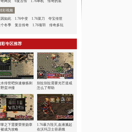
传奇网页
6复古传
1.76单机
传奇的装
精彩视频
正因如此
1.76中变
1.76菜刀
夺宝传世
这个冬季
复古传奇
1.76项羽
传奇多玩
精彩专区推荐
秋水传世吧快速修炼刺
别扯别扯需要光芒道戒
客野蛮冲撞
怎么了帮助
脚掌之下需要荣誉勋章
1.76暴力毁灭,血液溅起
号被成为攻略
在沃玛卫士容易饿