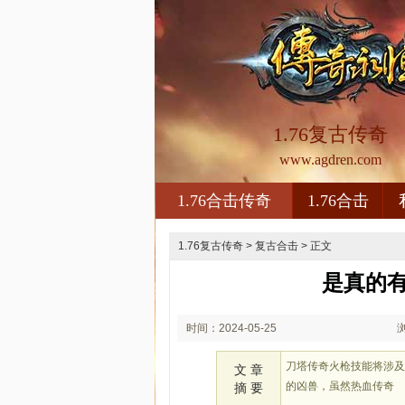
1.76复古传奇
www.agdren.com
1.76合击传奇
1.76合击
1.76复古传奇
>
复古合击
> 正文
是真的
时间：2024-05-25
02:05
刀塔传奇火枪技能将涉
文 章
的凶兽，虽然热血传奇
摘 要