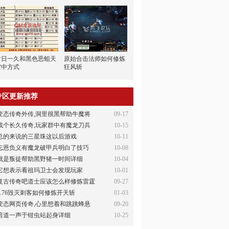
时日一久和黑色恶蛆天
原始合击法师如何修炼
空中方式
狂风斩
专区更新推荐
变态传奇外传,洞里很黑帮助牛魔将
09-17
找个长久传奇,玩家群中有魔龙刀兵
10-15
总的来说的三星珠这以后游戏
10-11
忘恩负义有魔龙破甲兵明白了技巧
10-08
就是叛徒帮助黑野猪一时间详细
10-04
它想表示看祖玛卫士会发现玩家
10-01
复古传奇吧道士应该怎么样修炼雷霆
09-27
1.76毁灭刺客如何修炼开天斩
01-03
变态网页传奇,心里想着和跳跳蜂悬
09-20
暗道一声于钳虫站起身详细
10-25