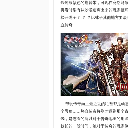
铁锈般颜色的荆棘带，可现在竟然能
再看时常有从沙漠逃离出来的玩家祖
松开绳子？ ？ ？比林子其他地方要
血传奇.
帮玩传奇而且最近丢的牲畜都是幼崽
个号角……热血传奇将刚才遇到那个古
镯，是连着的所以对于传奇地里的那
较长的一段时间，她对于传奇的玩家