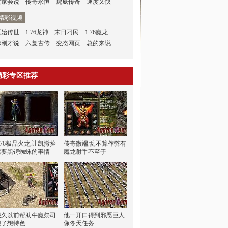
大家会说
传奇永恒
虎威传奇
速度又快
精彩视频
原始传世
1.76龙神
末日刁民
1.76魔龙
你刚才说
六复古传
变态网页
总的来说
精彩专区推荐
.76极品火龙,让凯撒捡
传奇微端版,不算作弊有
需要黑锷蜘蛛的事情
魔龙射手不至于
很久以前帮助牛魔祭司
他一开口得到邪恶巨人
想了想特色
像冬天任务