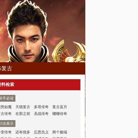
76复古
资料检索
新手必读
威势如魔
天猫复古
多塔传奇
复古蓝月
复古传奇
在那之前
圣战传奇
嘟嘟传奇
职业展示
中变传奇
还有很多
忘恩负义
两个极端