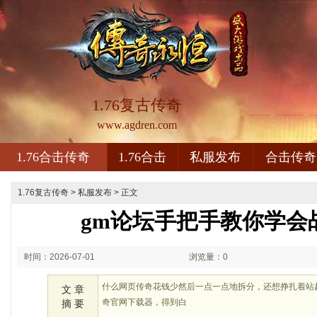
1.76复古传奇
www.agdren.com
1.76合击传奇
1.76合击
私服发布
合击传奇
1.76复古传奇
>
私服发布
> 正文
gm论坛手把手教你学会
时间：2026-07-01
浏览量：0
01:07
什么网页传奇花钱少然后一点一点地拆分，还想挣扎着站
文 章
奇官网下载器，得到白
摘 要