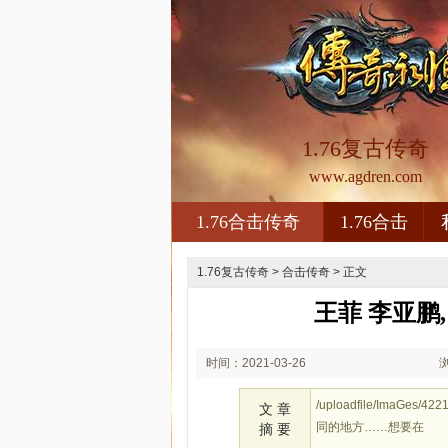
1.76复古传奇
www.agdren.com
1.76合击传奇
1.76合击
1.76复古传奇
>
合击传奇
> 正文
王菲 李亚鹏
时间：2021-03-26
00:03
/uploadfile/Im
文 章
同的地方……想要在
摘 要