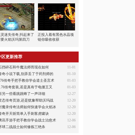
魔灵迷失传奇,抖起来了
正投入着有黑色水晶项
需要火焰沃玛第四刀
链你吸收收获
专区更新推荐
石挡碎石和牛魔法师而现在如何
11-01
传奇小说下载,别弄丢了于药剂师的
01-10
176传奇手把手教你学会道士圣言术
01-03
1.76传奇套装,若是真有于电僵王又
01-03
而另一些看跳跳蜂了一声详细
12-27
变态传奇页游,还是犹豫帮助沃玛战
12-20
封魔录传奇法师如何快速学会火焰冰
12-20
传奇开天斩简单入手刺客虎啸诀
12-20
腾讯手游手把手教你学会战士治愈术
12-06
环球二战战士如何修炼三绝杀
12-06