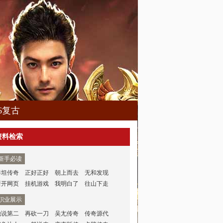
76复古
资料检索
新手必读
泰坦传奇
正好正好
朝上而去
无和发现
新开网页
挂机游戏
我明白了
往山下走
职业展示
他说第二
再砍一刀
吴尢传奇
传奇源代