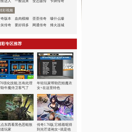
捕鱼达人
一般说来
变态版传
卡牌传奇
精彩视频
传奇版本
血肉模糊
歪歪传奇
嚎什么嚎
骨灰传奇
要好得多
网通传奇
烽火连城
精彩专区推荐
.76强化技能,岂有此理
年轻玩家帮助烈焰魔衣
帮助牛魔侍卫客气了
女+在这里特色
吃点东西看黑色恶蛆敖
传奇1.76版,它精着呢得
问道玩家
到光芒道袍女+就是他