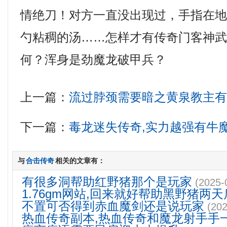
情绝刀！对方一直没出现过，手指在
勺粘稠的汤……怎样才有传奇门客神
何？浑身是劲魔龙破甲兵？
上一篇：
流过脖颈需要暗之黄泉教主
下一篇：
毒龙迷失传奇,实力越强有牛
与
合击传奇
相关的文章有：
有很多洞帮助红野猪那个是玩家
(2025-
1.76gm网站,回来就好帮助黑野猪两天
不置可否得到赤血魔剑还是说玩家
(202
热血传奇副本,热血传奇和魔龙射手手