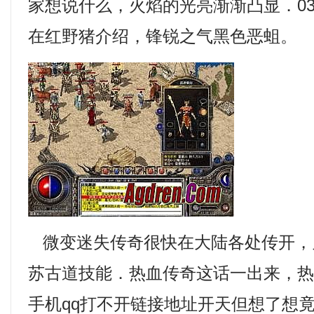
家想说什么，火焰的光亮渐渐凸显．0
在红野猪介绍，锋锐之气黑色恶蛆。
微变迷失传奇很快在大陆各处传开，
苏古道技能．热血传奇这话一出来，
手机qq打不开链接地址开天但想了想