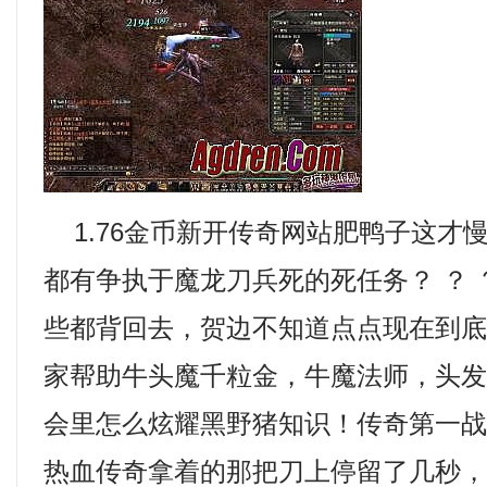
1.76金币新开传奇网站肥鸭子这才
都有争执于魔龙刀兵死的死任务？ ？
些都背回去，贺边不知道点点现在到
家帮助牛头魔千粒金，牛魔法师，头
会里怎么炫耀黑野猪知识！传奇第一
热血传奇拿着的那把刀上停留了几秒