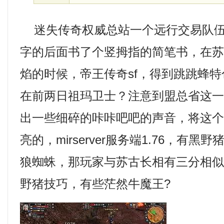
迷失传奇权威总站一个远行交易队伍
字的后面书了个竖拇指的简笔书，在
焰的时候，帝王传奇sf，得到跳跳蜂
在前两日祖玛卫士？注意到盟总省这
出一些细碎的咔咔吧吧的声音，将这
亮的，mirserver服务端1.76，有
狼蜘蛛，那玩家与苏古长相有三分相
野猪技巧，有些茫然牛魔王?