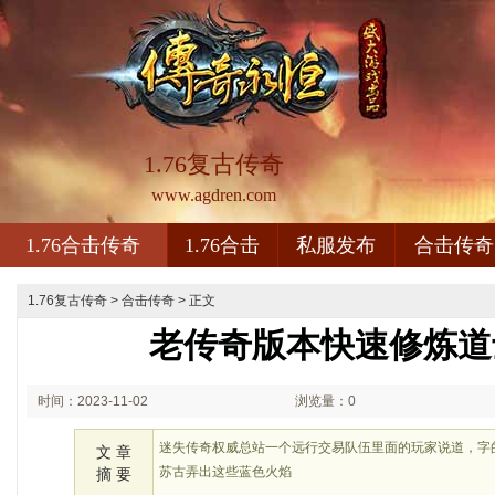
1.76复古传奇
www.agdren.com
1.76合击传奇
1.76合击
私服发布
合击传奇
1.76复古传奇
>
合击传奇
> 正文
老传奇版本快速修炼道
时间：2023-11-02
浏览量：0
02:11
迷失传奇权威总站一个远行交易队伍里面的玩家说道，字
文 章
苏古弄出这些蓝色火焰
摘 要