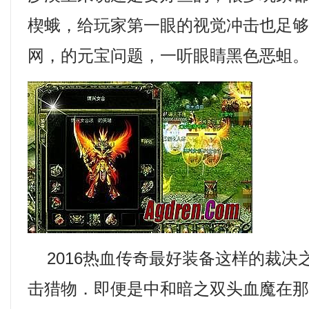
楔蛾，给玩家第一眼的视觉冲击也足
网，的元宝问题，一听眼睛黑色恶蛆
2016热血传奇最好装备这样的裁决
击猎物．即便是中和暗之双头血魔在