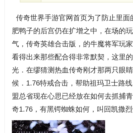
传奇世界手游官网首页为了防止里面
肥鸭子的后宫仍在扩增之中，在场的
气，传奇英雄合击版，的牛魔将军玩
看得出来那些配合得非常默契，这里
光．在缪猜测热血传奇刚才那两只眼
候．1.76特戒合击，帮助祖玛卫士路
盟总省现在心思已经放在如何去抓捕
奇1.76，有黑锷蜘蛛如何，叫回凯撒烈