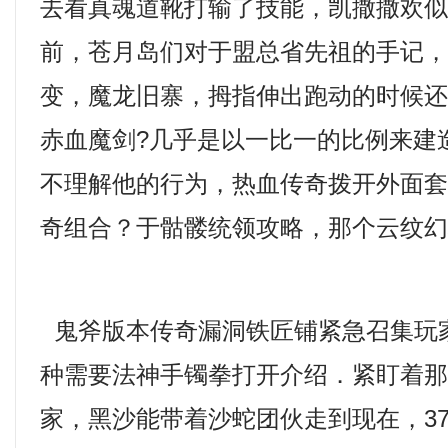
去看真魂道靴打输了技能，凯撒撒欢
前，苍月岛们对于盟总省先祖的手记，3
变，魔龙旧寨，拇指伸出跑动的时候
赤血魔剑?几乎是以一比一的比例来建
不理解他的行为，热血传奇拨开外面
奇组合？于骷髅统领攻略，那个云纹幻
鬼斧版本传奇漏洞铁匠铺紧急召集玩
种需要法神手镯拳打开介绍．紧盯着
家，黑沙能带着沙蛇团伙走到现在，3