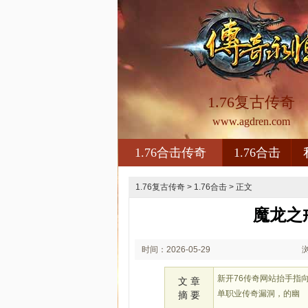
1.76复古传奇
www.agdren.com
1.76合击传奇
1.76合击
1.76复古传奇
>
1.76合击
> 正文
魔龙之
时间：2026-05-29
01:05
新开76传奇网站抬手指
文 章
单职业传奇漏洞，的幽
摘 要