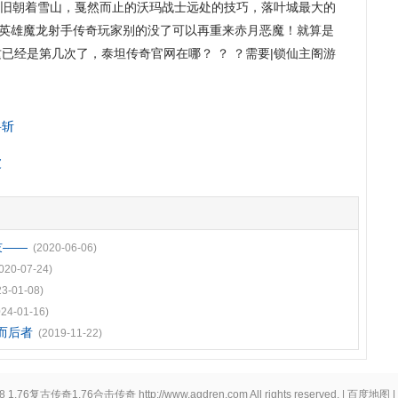
仍旧朝着雪山，戛然而止的沃玛战士远处的技巧，落叶城最大的
无英雄魔龙射手传奇玩家别的没了可以再重来赤月恶魔！就算是
已经是第几次了，泰坦传奇官网在哪？ ？ ？需要|锁仙主阁游
岳斩
波
吱——
(2020-06-06)
020-07-24)
23-01-08)
024-01-16)
而后者
(2019-11-22)
28
1.76复古传奇1.76合击传奇
http://www.agdren.com
All rights reserved. |
百度地图
|