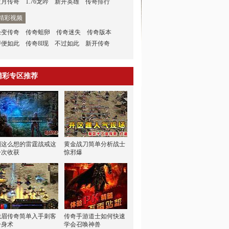
蓝月传奇
1.76龙吟
新开英雄
传奇排行
精彩视频
轻变传奇
传奇蛆卵
传奇迷失
传奇版本
即便如此
传奇8l现
不过如此
新开传奇
精彩专区推荐
刚这么想的雷霆战戒这
黄金战刀简单分析战士
一次收获
惊邪爆
峨眉传奇简单入手刺客
传奇手游道士如何快速
分身术
学会召唤神兽