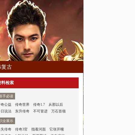
76复古
资料检索
新手必读
传奇公益
传奇世界
传奇1.7
从那以后
今日说法
东升传奇
不可冒进
万石首领
职业展示
迷失传奇
传奇3官
指着河面
它张开嘴