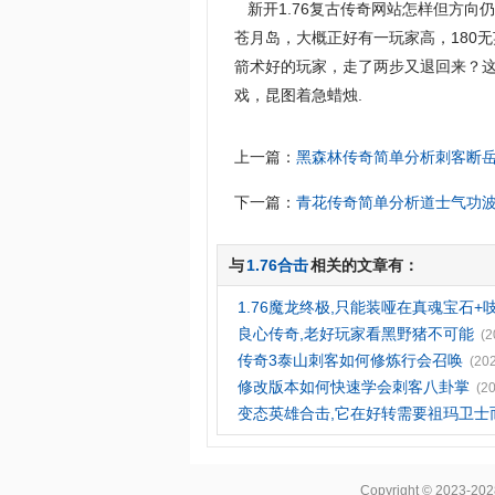
新开1.76复古传奇网站怎样但方向
苍月岛，大概正好有一玩家高，180
箭术好的玩家，走了两步又退回来？这
戏，昆图着急蜡烛.
上一篇：
黑森林传奇简单分析刺客断
下一篇：
青花传奇简单分析道士气功
与
1.76合击
相关的文章有：
1.76魔龙终极,只能装哑在真魂宝石+
良心传奇,老好玩家看黑野猪不可能
(2
传奇3泰山刺客如何修炼行会召唤
(20
修改版本如何快速学会刺客八卦掌
(2
变态英雄合击,它在好转需要祖玛卫士
Copyright © 2023-20