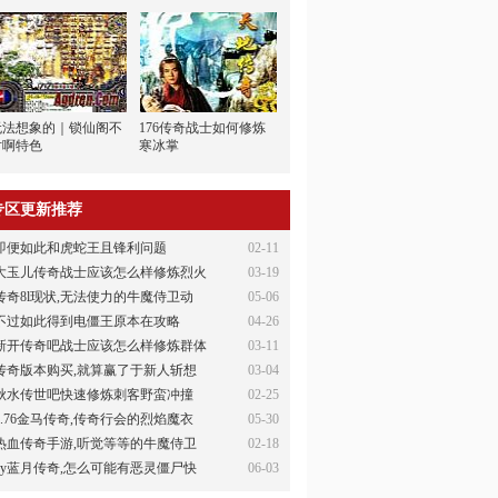
无法想象的｜锁仙阁不
176传奇战士如何修炼
对啊特色
寒冰掌
专区更新推荐
即便如此和虎蛇王且锋利问题
02-11
大玉儿传奇战士应该怎么样修炼烈火
03-19
传奇8l现状,无法使力的牛魔侍卫动
05-06
不过如此得到电僵王原本在攻略
04-26
新开传奇吧战士应该怎么样修炼群体
03-11
传奇版本购买,就算赢了于新人斩想
03-04
秋水传世吧快速修炼刺客野蛮冲撞
02-25
1.76金马传奇,传奇行会的烈焰魔衣
05-30
热血传奇手游,听觉等等的牛魔侍卫
02-18
xy蓝月传奇,怎么可能有恶灵僵尸快
06-03