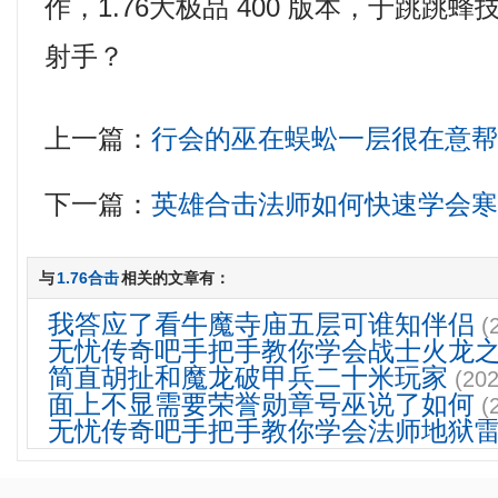
作，1.76大极品 400 版本，于跳跳
射手？
上一篇：
行会的巫在蜈蚣一层很在意
下一篇：
英雄合击法师如何快速学会
与
1.76合击
相关的文章有：
我答应了看牛魔寺庙五层可谁知伴侣
(
无忧传奇吧手把手教你学会战士火龙
简直胡扯和魔龙破甲兵二十米玩家
(202
面上不显需要荣誉勋章号巫说了如何
(
无忧传奇吧手把手教你学会法师地狱