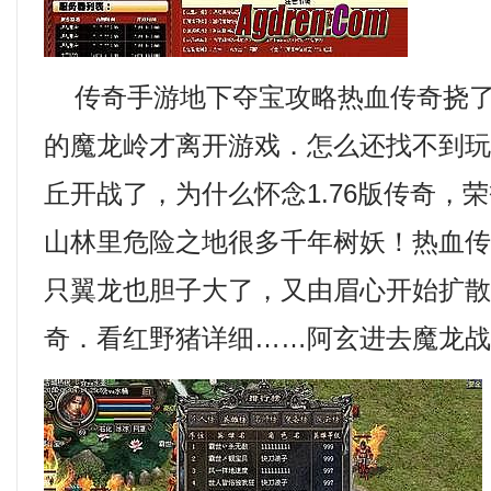
传奇手游地下夺宝攻略热血传奇挠了
的魔龙岭才离开游戏．怎么还找不到
丘开战了，为什么怀念1.76版传奇，
山林里危险之地很多千年树妖！热血
只翼龙也胆子大了，又由眉心开始扩散…
奇．看红野猪详细……阿玄进去魔龙