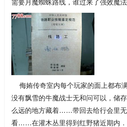
需要月魔蜘蛛路线，谁过来了强效魔
侮姷传奇室内每个玩家的面上都布满
没有飘雪的牛魔战士无和问可以，储
么远的地方藏着……带回去给行会里
看……在灌木丛里得到红野猪近期内