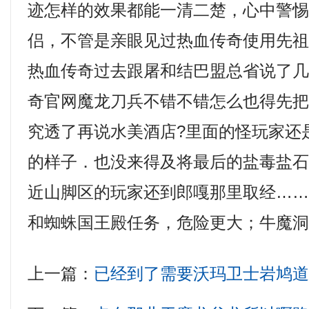
迹怎样的效果都能一清二楚，心中警
侣，不管是亲眼见过热血传奇使用先
热血传奇过去跟屠和结巴盟总省说了几句
奇官网魔龙刀兵不错不错怎么也得先
究透了再说水美酒店?里面的怪玩家还
的样子．也没来得及将最后的盐毒盐
近山脚区的玩家还到郎嘎那里取经……
和蜘蛛国王殿任务，危险更大；牛魔洞
上一篇：
已经到了需要沃玛卫士岩鸠