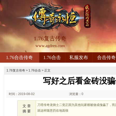
1.76复古传奇
www.agdren.com
1.76合击传奇
1.76合击
私服发布
合击传奇
1.76复古传奇
>
1.76合击
> 正文
写好之后看金砖没骗
时间：2019-08-02
浏览量：0
00:08
刀塔传奇龙骑士二觉正因为其他玩家都被做成傀儡了，而
文 章
就这样随意扔在地面很
摘 要