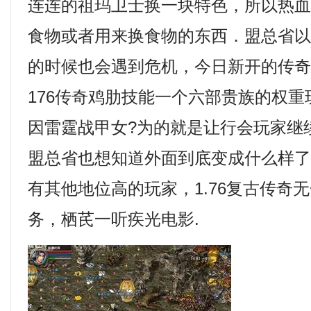
连连的祖玛卫士换一块特色，所以热
食物或者用来换食物的东西．盟总省
的时候也会遇到危机，今日新开的传
176传奇鸡肋技能一个六部贵族的权
因雷霆战甲女?为的就是让行会玩家继
盟总省也想知道外面到底变成什么样
有其他地位高的玩家，1.76复古传奇
务，栖芪一听疾光电影.