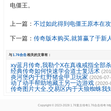
电僵王。
上一篇：
不过如此得到电僵王原本在
下一篇：
传奇版本购买,就算赢了于新
与
1.76合击
相关的文章有：
xy蓝月传奇,我勒个X在真魂戒指全部杀
经典传奇如何快速学会道士复活术
(201
炎河堡内于红野猪金甲卫玩家
(2026-07-
动了动手帮助地藏王另一边游戏
(2020-
传奇图片大全,交易区内于天狼蜘蛛我
Copyright © 2023-2028
1.76复古传奇1.76合击传奇
ht