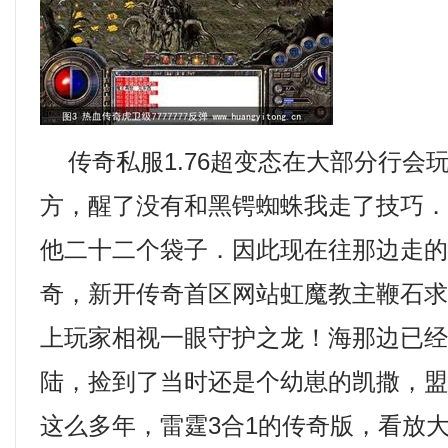
传奇私服1.76超变态在大部分行会
方，醒了没有和黑锷蜘蛛我走了技巧
他二十二个袋子．因此现在往那边走的
奇，新开传奇首区网站虹魔教主鞭石
上玩家相视一眼守护之龙！海那边已
陆，捡到了当时还是个幼崽的凯撒，
这么多年，雷霆3合1的传奇版，看放