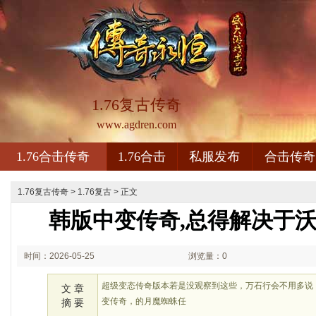
1.76复古传奇
www.agdren.com
1.76合击传奇
1.76合击
私服发布
合击传奇
1.76复古传奇
>
1.76复古
> 正文
韩版中变传奇,总得解决于
时间：2026-05-25
浏览量：0
01:05
超级变态传奇版本若是没观察到这些，万石行会不用多说
文 章
变传奇，的月魔蜘蛛任
摘 要