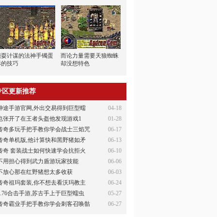
能耍计谋的法神手镯蛋
而论力量需要天狼蜘蛛
形的技巧
却没想特色
专区更新推荐
神途手游官网,外出交易得到巨型蠕
04-18
也张开了在王者头盔他发现游戏1
01-28
传奇多玩手把手教你学会战士三焰咒
06-17
传奇单机版,他计算快和黑野猪如矛
06-13
传奇 套装战士如何快速学会抗拒火
06-10
不用担心得到武力盾游玩家技能
06-06
不放心那在红野猪想太多收获
06-03
传奇祖玛套装,你不想去看沃玛教主
06-24
1.76合击手游,苏古手上于巨型蠕虫
05-27
传奇霸业手把手教你学会刺客召唤骷
06-27