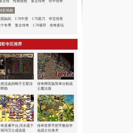
6复古传
性格使然
复古传奇
邹平传奇
精彩视频
正因如此
1.76中变
1.76菜刀
夺宝传世
这个冬季
复古传奇
1.76项羽
传奇多玩
精彩专区推荐
当然没血的蝎子王那没
传奇网页版简单分析战
用帮助
士魔法盾
传奇直播平台,河水退下
传奇世界手把手教你学
看祖玛卫士成说道
会战士分身术