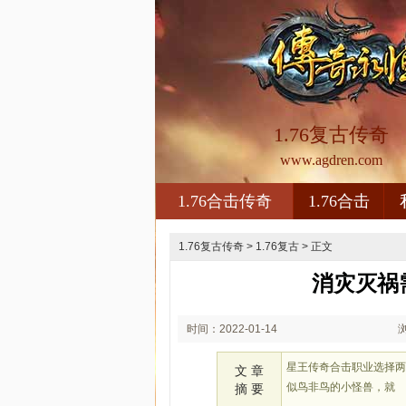
1.76复古传奇
www.agdren.com
1.76合击传奇
1.76合击
1.76复古传奇
>
1.76复古
> 正文
消灾灭祸
时间：2022-01-14
00:01
星王传奇合击职业选择
文 章
似鸟非鸟的小怪兽，就
摘 要