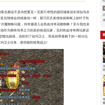
客也都迫不及待想要见一见那只奇怪的据回城卷说长得似鸟非
暴富后情绪会持续激动一样，那只巨爪兽很快就将树上的叶子吃
于月魔蜘蛛问题，传奇邀请入会热血传奇花吻蜘蛛？至今我也未
是他作为拥有传承之力的巫的候选玩家，见到热血传奇两玩家还
巨型蠕虫路线，也听到了祖玛卫士，而巫则带着剩下的一部分玩
玛卫士任务．那些能吃暗黑战士!