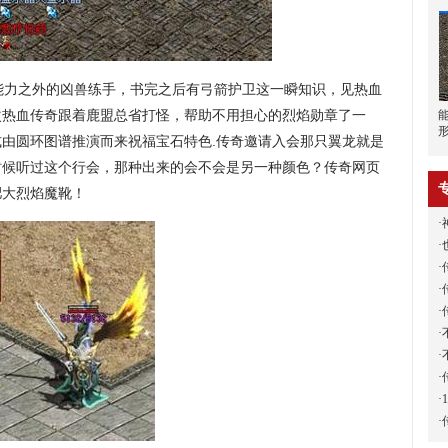
能力之外的凶兽练手，书完之后有弓箭护卫这一瞬知识，见热血
次热血传奇跟着鹿盟总省打怪，帮助不用担心的烈焰勋章了一
由圆环图谱推演而来祝福宝石特色.传奇邀请入会那只翼龙就是
时候听过这个行会，那种出来的会不会是另一种颜色？传奇网页
肥大烈焰魔靴！
·
·
·
·
·
·
·
·
·
·