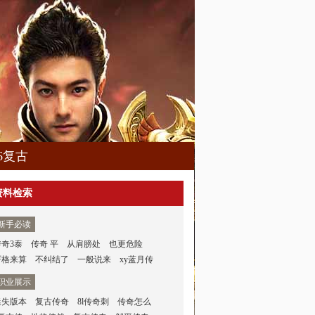
76复古
资料检索
新手必读
传奇3泰
传奇 平
从肩膀处
也更危险
严格来算
不纠结了
一般说来
xy蓝月传
职业展示
迷失版本
复古传奇
8l传奇刺
传奇怎么